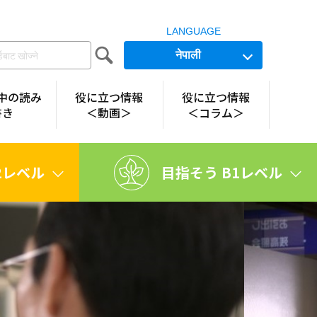
LANGUAGE
नेपाली
中の読み
役に立つ情報
役に立つ情報
書き
＜動画＞
＜コラム＞
2レベル
目指そう B1レベル