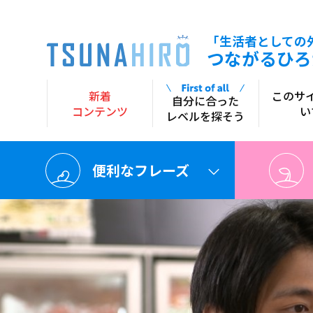
「生活者としての
siteTtl
つながるひろ
新着
このサ
自分に合った
コンテンツ
い
レベルを探そう
便利なフレーズ