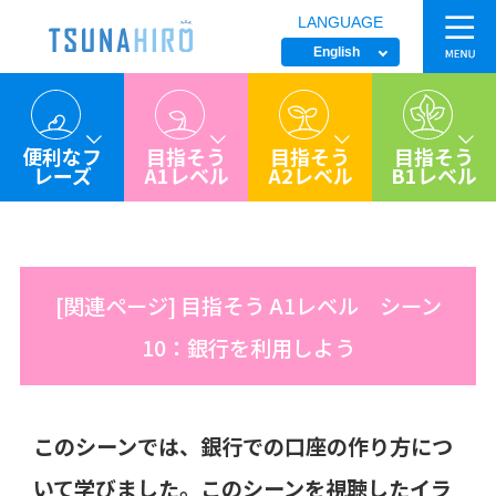
LANGUAGE
siteTtl
English
便利なフ
目指そう
目指そう
目指そう
レーズ
A1レベル
A2レベル
B1レベル
[関連ページ] 目指そう A1レベル シーン
10：銀行を利用しよう
このシーンでは、銀行での口座の作り方につ
いて学びました。このシーンを視聴したイラ