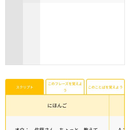
このフレーズを覚えよ
スクリプト
このことばを覚えよう
う
にほんご
オウ： 佐藤さん、ちょっと、教えて
A： S