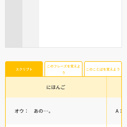
このフレーズを覚えよ
スクリプト
このことばを覚えよう
う
にほんご
オウ： あの…。
A： 