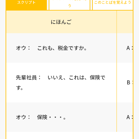
スクリプト
このことばを覚えよう
う
にほんご
オウ： これも、税金ですか。
A： K
先輩社員： いいえ、これは、保険で
B： I
す。
オウ： 保険・・・。
A： 