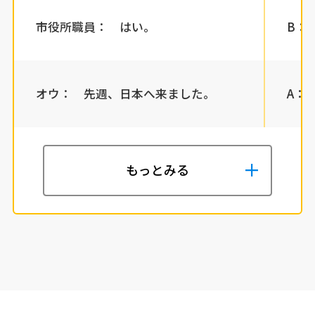
市役所職員： はい。
B： 
オウ： 先週、日本へ来ました。
A： S
もっとみる