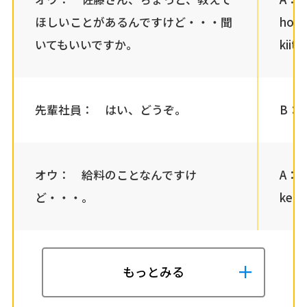
ほしいことがあるんですけど・・・聞
hosh
いてもいいですか。
kiite
先輩社員： はい、どうぞ。
B： H
オウ： 給料のことなんですけ
A： K
ど・・・。
ked
もっとみる