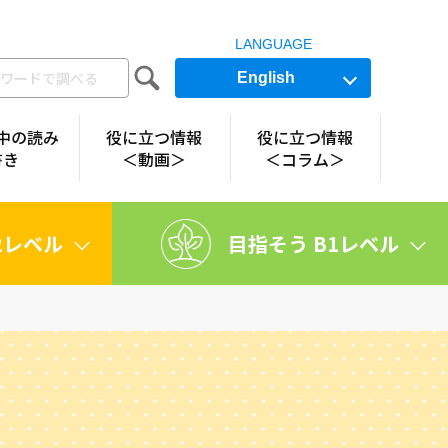
LANGUAGE
English
中の読み
役に立つ情報
役に立つ情報
書き
＜動画＞
＜コラム＞
2レベル
目指そう B1レベル