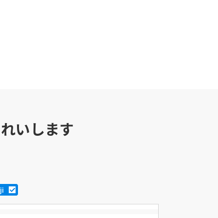
つれいします
ji