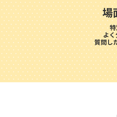
場
特
よく
質問し