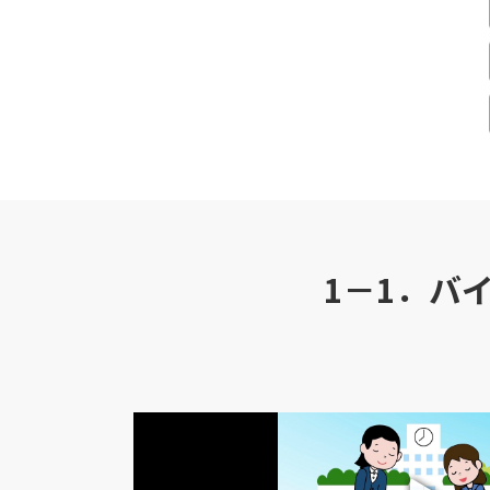
1－1．バ