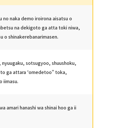
 no naka demo iroirona aisatsu o
etsu na dekigoto ga atta toki niwa,
su o shinakerebanarimasen.
 nyuugaku, sotsugyoo, shuushoku,
koto ga attara ‟omedetoo” toka,
 iimasu.
a amari hanashi wa shinai hoo ga ii