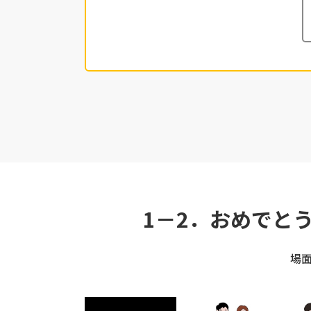
1－2．おめでと
場